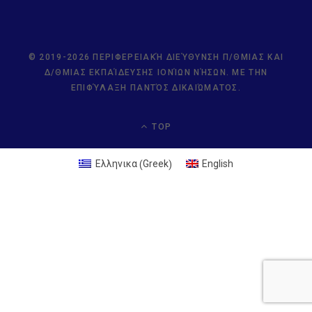
© 2019-2026 ΠΕΡΙΦΕΡΕΙΑΚΉ ΔΙΕΎΘΥΝΣΗ Π/ΘΜΙΑΣ ΚΑΙ
Δ/ΘΜΙΑΣ ΕΚΠΑΊΔΕΥΣΗΣ ΙΟΝΊΩΝ ΝΉΣΩΝ. ΜΕ ΤΗΝ
ΕΠΙΦΎΛΑΞΗ ΠΑΝΤΌΣ ΔΙΚΑΙΏΜΑΤΟΣ.
TOP
Greek
Ελληνικα
English
(
)