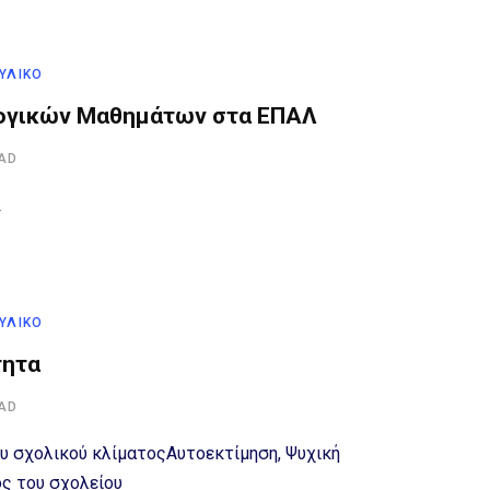
 ΥΛΙΚΌ
ογικών Μαθημάτων στα ΕΠΑΛ
EAD
Λ
 ΥΛΙΚΌ
τητα
EAD
υ σχολικού κλίματοςΑυτοεκτίμηση, Ψυχική
ος του σχολείου