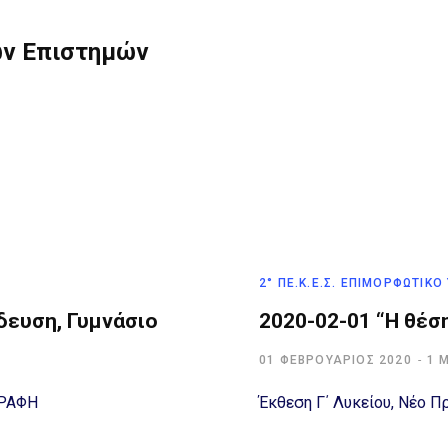
κών Επιστημών
2° ΠΕ.Κ.Ε.Σ. ΕΠΙΜΟΡΦΩΤΙΚΌ
δευση, Γυμνάσιο
2020-02-01 “Η θέση
01 ΦΕΒΡΟΥΆΡΙΟΣ 2020
1 
ΓΡΑΦΗ
Έκθεση Γ΄ Λυκείου, Νέο Π