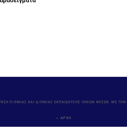
Παραδείγματα
ΥΝΣΗ Π/ΘΜΙΑΣ ΚΑΙ Δ/ΘΜΙΑΣ ΕΚΠΑΊΔΕΥΣΗΣ ΙΟΝΊΩΝ ΝΉΣΩΝ. ΜΕ ΤΗ
ΑΡΧΉ