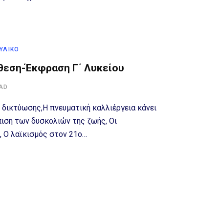
 ΥΛΙΚΌ
κθεση-Έκφραση Γ΄ Λυκείου
EAD
 δικτύωσης,Η πνευματική καλλιέργεια κάνει
πιση των δυσκολιών της ζωής, Οι
, Ο λαϊκισμός στον 21ο…