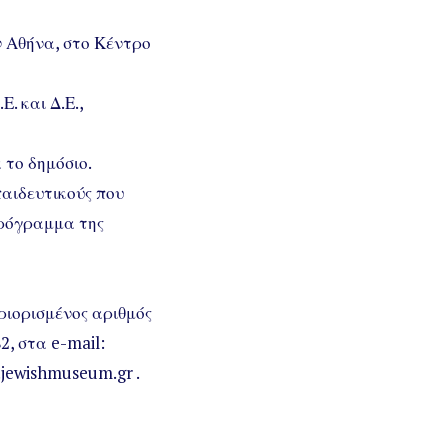
ν Αθήνα, στο Κέντρο
. και Δ.Ε.,
 το δημόσιο.
αιδευτικούς που
Πρόγραμμα της
ριορισμένος αριθμός
, στα e-mail:
jewishmuseum.gr .