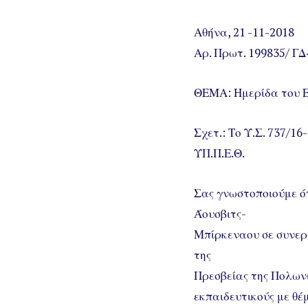
Αθήνα, 21 -11-2018
Αρ. Πρωτ. 199835/ ΓΔ
ΘΕΜΑ: Ημερίδα του Ε
Σχετ.: Το Υ.Σ. 737/1
ΥΠ.Π.Ε.Θ.
Σας γνωστοποιούμε ότ
Άουσβιτς-
Μπίρκεναου σε συνεργ
της
Πρεσβείας της Πολων
εκπαιδευτικούς με θέ