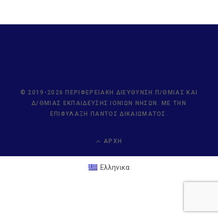
© 2019-2026 ΠΕΡΙΦΕΡΕΙΑΚΉ ΔΙΕΎΘΥΝΣΗ Π/ΘΜΙΑΣ ΚΑΙ
Δ/ΘΜΙΑΣ ΕΚΠΑΊΔΕΥΣΗΣ ΙΟΝΊΩΝ ΝΉΣΩΝ. ΜΕ ΤΗΝ
ΕΠΙΦΎΛΑΞΗ ΠΑΝΤΌΣ ΔΙΚΑΙΏΜΑΤΟΣ.
ΑΡΧΉ
Ελληνικα