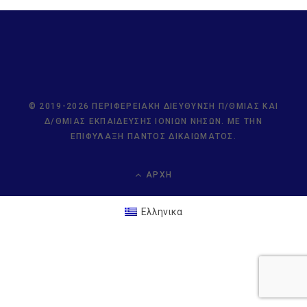
© 2019-2026 ΠΕΡΙΦΕΡΕΙΑΚΉ ΔΙΕΎΘΥΝΣΗ Π/ΘΜΙΑΣ ΚΑΙ
Δ/ΘΜΙΑΣ ΕΚΠΑΊΔΕΥΣΗΣ ΙΟΝΊΩΝ ΝΉΣΩΝ. ΜΕ ΤΗΝ
ΕΠΙΦΎΛΑΞΗ ΠΑΝΤΌΣ ΔΙΚΑΙΏΜΑΤΟΣ.
ΑΡΧΉ
Ελληνικα