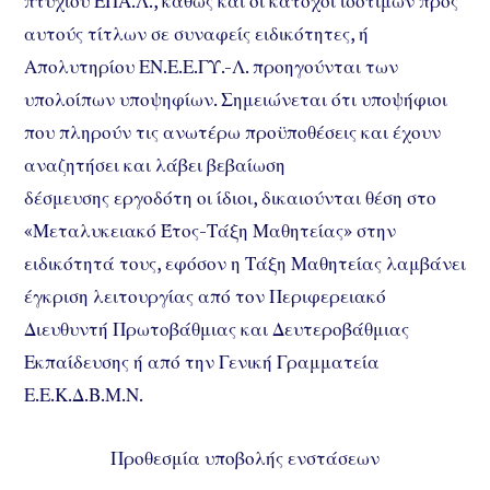
πτυχίου ΕΠΑ.Λ., καθώς και οι κάτοχοι ισότιμων προς
αυτούς τίτλων σε συναφείς ειδικότητες, ή
Απολυτηρίου ΕΝ.Ε.Ε.ΓΥ.-Λ. προηγούνται των
υπολοίπων υποψηφίων. Σημειώνεται ότι υποψήφιοι
που πληρούν τις ανωτέρω προϋποθέσεις και έχουν
αναζητήσει και λάβει βεβαίωση
δέσμευσης εργοδότη οι ίδιοι, δικαιούνται θέση στο
«Μεταλυκειακό Έτος-Τάξη Μαθητείας» στην
ειδικότητά τους, εφόσον η Τάξη Μαθητείας λαμβάνει
έγκριση λειτουργίας από τον Περιφερειακό
Διευθυντή Πρωτοβάθμιας και Δευτεροβάθμιας
Εκπαίδευσης ή από την Γενική Γραμματεία
Ε.Ε.Κ.Δ.Β.Μ.Ν.
Προθεσμία υποβολής ενστάσεων