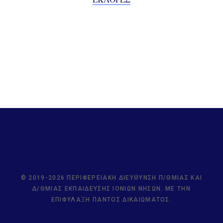
© 2019-2026 ΠΕΡΙΦΕΡΕΙΑΚΉ ΔΙΕΎΘΥΝΣΗ Π/ΘΜΙΑΣ ΚΑΙ
Δ/ΘΜΙΑΣ ΕΚΠΑΊΔΕΥΣΗΣ ΙΟΝΊΩΝ ΝΉΣΩΝ. ΜΕ ΤΗΝ
ΕΠΙΦΎΛΑΞΗ ΠΑΝΤΌΣ ΔΙΚΑΙΏΜΑΤΟΣ.