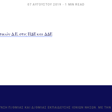
07 ΑΥΓΟΎΣΤΟΥ 2019
1 MIN READ
ικών Δ.Ε. στις ΠΔΕ και ΔΔΕ
ΥΝΣΗ Π/ΘΜΙΑΣ ΚΑΙ Δ/ΘΜΙΑΣ ΕΚΠΑΊΔΕΥΣΗΣ ΙΟΝΊΩΝ ΝΉΣΩΝ. ΜΕ ΤΗ