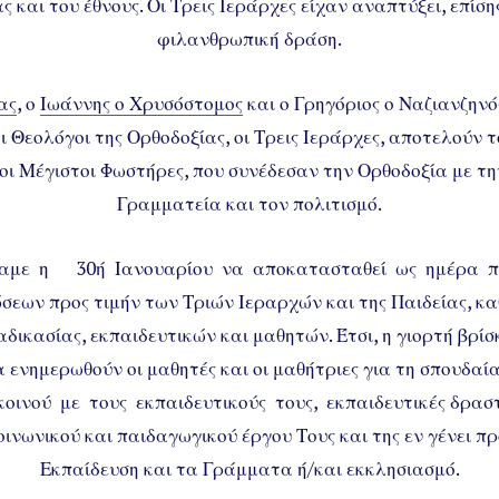
ς και του έθνους. Οι Τρεις Ιεράρχες είχαν αναπτύξει, επίση
φιλανθρωπική δράση.
ας
, ο
Ιωάννης ο Χρυσόστομος
και ο Γρηγόριος ο Ναζιανζηνό
αι Θεολόγοι της Ορθοδοξίας, οι Τρεις Ιεράρχες, αποτελούν 
οι Μέγιστοι Φωστήρες, που συνέδεσαν την Ορθοδοξία με τ
Γραμματεία και τον πολιτισμό.
σαμε η 30ή Ιανουαρίου να αποκατασταθεί ως ημέρα π
εων προς τιμήν των Τριών Ιεραρχών και της Παιδείας, κ
αδικασίας, εκπαιδευτικών και μαθητών. Έτσι, η γιορτή βρί
α ενημερωθούν οι μαθητές και οι μαθήτριες για τη σπουδα
οινού με τους εκπαιδευτικούς τους, εκπαιδευτικές δραστ
οινωνικού και παιδαγωγικού έργου Τους και της εν γένει π
Εκπαίδευση και τα Γράμματα ή/και εκκλησιασμό.