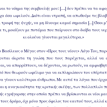
ναι το νόημα της συμβουλής μου: [….] δεν πρέπει να τα αφ
χα όσα ωφελούν. Διότι είναι ντροπή, να απωθούμε τις βλαβ
 τροφή της ψυχής, να μη δίνουμε καμιά σημασία […] Όσοι μ
ε τι, μοιάζουν με ποτάμια που παίρνουν στο διάβα τους ν
κι ολοένα γίνονται μεγαλύτερα.»
ο Βασίλειος ο Μέγας στον «Προς τους νέους» Λόγο Του, παρ
ονται άκριτα τη γνώση που τους παρέχεται, αλλά να 
αι, να απορρίπτουν, να δέχονται, να ρωτούν, να αμφισβητ
αυτό που θεωρούν ωφέλιμο για να εκπληρώσουν τον υπέρτατο
να γίνουν καλύτεροι άνθρωποι. Με αυτά τα λόγια που έρχο
αι η αναγκαιότητα της κριτικής σκέψης, των πολλαπλών
ής εγρήγορσης στην οποία πρέπει να βρίσκονται οι νέοι μα
τους δρόμο, όχι μόνο προς όφελος του εαυτού τους, αλλά 