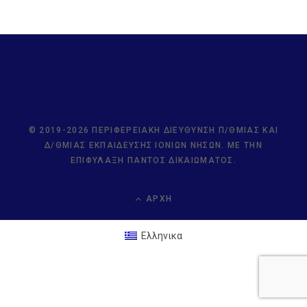
© 2019-2026 ΠΕΡΙΦΕΡΕΙΑΚΉ ΔΙΕΎΘΥΝΣΗ Π/ΘΜΙΑΣ ΚΑΙ
Δ/ΘΜΙΑΣ ΕΚΠΑΊΔΕΥΣΗΣ ΙΟΝΊΩΝ ΝΉΣΩΝ. ΜΕ ΤΗΝ
ΕΠΙΦΎΛΑΞΗ ΠΑΝΤΌΣ ΔΙΚΑΙΏΜΑΤΟΣ.
ΑΡΧΉ
Ελληνικα