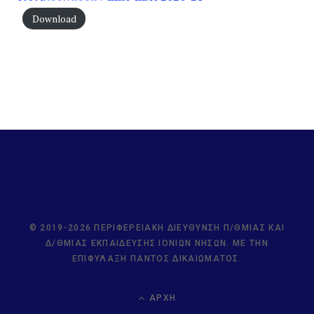
Download
© 2019-2026 ΠΕΡΙΦΕΡΕΙΑΚΉ ΔΙΕΎΘΥΝΣΗ Π/ΘΜΙΑΣ ΚΑΙ
Δ/ΘΜΙΑΣ ΕΚΠΑΊΔΕΥΣΗΣ ΙΟΝΊΩΝ ΝΉΣΩΝ. ΜΕ ΤΗΝ
ΕΠΙΦΎΛΑΞΗ ΠΑΝΤΌΣ ΔΙΚΑΙΏΜΑΤΟΣ.
ΑΡΧΉ