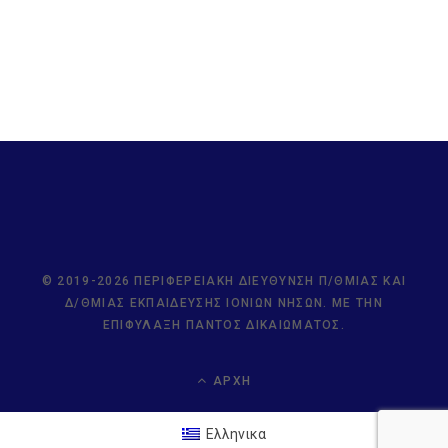
© 2019-2026 ΠΕΡΙΦΕΡΕΙΑΚΉ ΔΙΕΎΘΥΝΣΗ Π/ΘΜΙΑΣ ΚΑΙ
Δ/ΘΜΙΑΣ ΕΚΠΑΊΔΕΥΣΗΣ ΙΟΝΊΩΝ ΝΉΣΩΝ. ΜΕ ΤΗΝ
ΕΠΙΦΎΛΑΞΗ ΠΑΝΤΌΣ ΔΙΚΑΙΏΜΑΤΟΣ.
ΑΡΧΉ
Ελληνικα