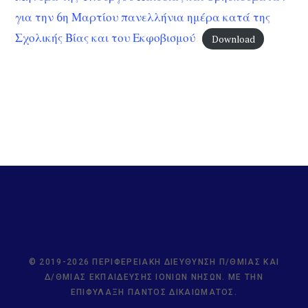
για την 6η Μαρτίου πανελλήνια ημέρα κατά της
Σχολικής Βίας και του Εκφοβισμού
Download
© 2019-2026 ΠΕΡΙΦΕΡΕΙΑΚΉ ΔΙΕΎΘΥΝΣΗ Π/ΘΜΙΑΣ ΚΑΙ
Δ/ΘΜΙΑΣ ΕΚΠΑΊΔΕΥΣΗΣ ΙΟΝΊΩΝ ΝΉΣΩΝ. ΜΕ ΤΗΝ
ΕΠΙΦΎΛΑΞΗ ΠΑΝΤΌΣ ΔΙΚΑΙΏΜΑΤΟΣ.