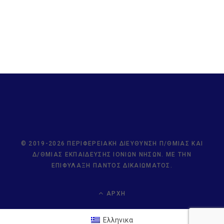
© 2019-2026 ΠΕΡΙΦΕΡΕΙΑΚΉ ΔΙΕΎΘΥΝΣΗ Π/ΘΜΙΑΣ ΚΑΙ
Δ/ΘΜΙΑΣ ΕΚΠΑΊΔΕΥΣΗΣ ΙΟΝΊΩΝ ΝΉΣΩΝ. ΜΕ ΤΗΝ
ΕΠΙΦΎΛΑΞΗ ΠΑΝΤΌΣ ΔΙΚΑΙΏΜΑΤΟΣ.
ΑΡΧΉ
Ελληνικα