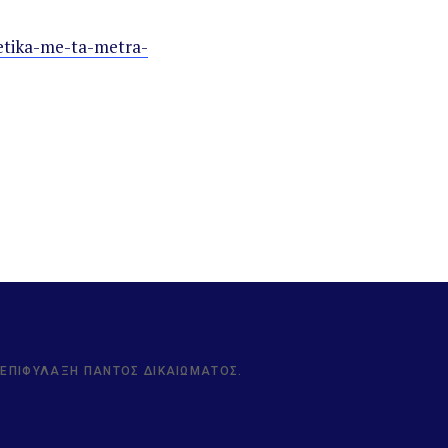
xetika-me-ta-metra-
Ν ΕΠΙΦΎΛΑΞΗ ΠΑΝΤΌΣ ΔΙΚΑΙΏΜΑΤΟΣ.