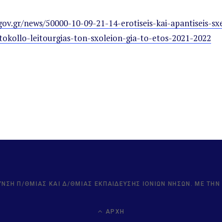
ov.gr/news/50000-10-09-21-14-erotiseis-kai-apantiseis-s
tokollo-leitourgias-ton-sxoleion-gia-to-etos-2021-2022
ΥΝΣΗ Π/ΘΜΙΑΣ ΚΑΙ Δ/ΘΜΙΑΣ ΕΚΠΑΊΔΕΥΣΗΣ ΙΟΝΊΩΝ ΝΉΣΩΝ. ΜΕ ΤΗ
ΑΡΧΉ