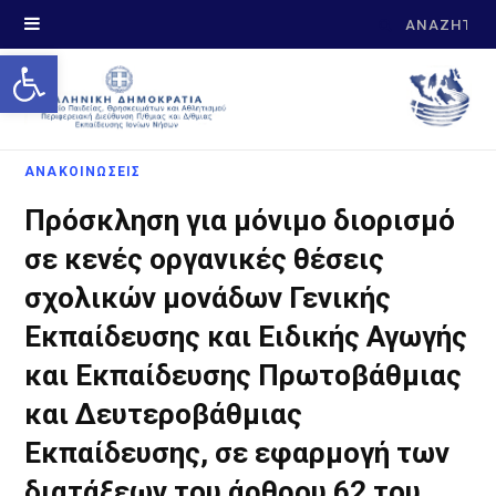
Search
Open toolbar
for:
ΑΝΑΚΟΙΝΩΣΕΙΣ
Πρόσκληση για μόνιμο διορισμό
σε κενές οργανικές θέσεις
σχολικών μονάδων Γενικής
Εκπαίδευσης και Ειδικής Αγωγής
και Εκπαίδευσης Πρωτοβάθμιας
και Δευτεροβάθμιας
Εκπαίδευσης, σε εφαρμογή των
διατάξεων του άρθρου 62 του