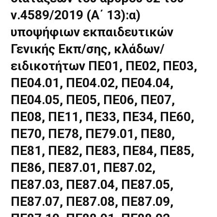
ν.4589/2019 (Α΄ 13):α)
υποψήφιων εκπαιδευτικών
Γενικής Εκπ/σης, κλάδων/
ειδικοτήτων ΠΕ01, ΠΕ02, ΠΕ03,
ΠΕ04.01, ΠΕ04.02, ΠΕ04.04,
ΠΕ04.05, ΠΕ05, ΠΕ06, ΠΕ07,
ΠΕ08, ΠΕ11, ΠΕ33, ΠΕ34, ΠΕ60,
ΠΕ70, ΠΕ78, ΠΕ79.01, ΠΕ80,
ΠΕ81, ΠΕ82, ΠΕ83, ΠΕ84, ΠΕ85,
ΠΕ86, ΠΕ87.01, ΠΕ87.02,
ΠΕ87.03, ΠΕ87.04, ΠΕ87.05,
ΠΕ87.07, ΠΕ87.08, ΠΕ87.09,