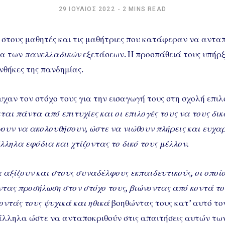
29 ΙΟΎΛΙΟΣ 2022
2 MINS READ
στους μαθητές και τις μαθήτριες που κατάφεραν να ανταπ
ία των
πανελλαδικών
εξετάσεων. Η προσπάθειά τους υπήρξε
νθήκες της πανδημίας.
υχαν τον στόχο τους για την εισαγωγή τους στη σχολή επιλο
ται πάντα από επιτυχίες και οι επιλογές τους να τους δ
ουν να ακολουθήσουν, ώστε να νιώθουν πλήρεις και ευχαρ
ληλα εφόδια και χτίζοντας το δικό τους μέλλον.
αξίζουν και στους συναδέλφους εκπαιδευτικούς, οι οποί
ντας προσήλωση στον στόχο τους, βιώνοντας από κοντά τ
οντάς τους ψυχικά και ηθικά
βοηθώντας τους κατ’ αυτό το
λληλα ώστε να ανταποκριθούν στις απαιτήσεις αυτών τω