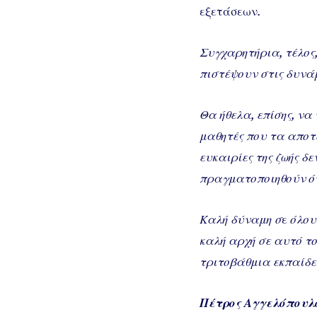
εξετάσεων
.
Συγχαρητήρια, τέλος,
πιστέψουν στις δυνάμ
Θα ήθελα, επίσης, να
μαθητές που τα αποτ
ευκαιρίες της ζωής δ
πραγματοποιηθούν ότα
Καλή δύναμη σ
ε
όλου
καλή αρχή σε αυτό το
τριτοβάθμια εκπαίδε
Πέτρος Αγγελόπουλ