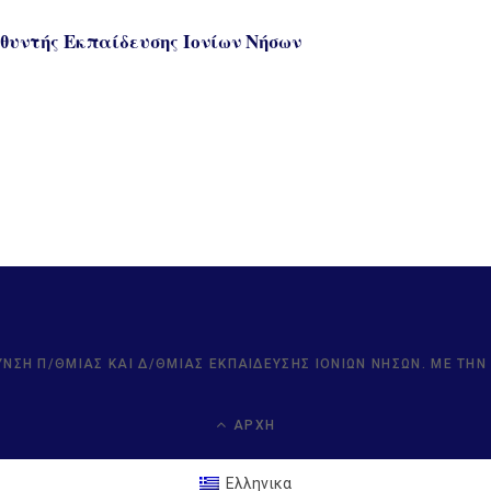
θυντής Εκπαίδευσης Ιονίων Νήσων
ΥΝΣΗ Π/ΘΜΙΑΣ ΚΑΙ Δ/ΘΜΙΑΣ ΕΚΠΑΊΔΕΥΣΗΣ ΙΟΝΊΩΝ ΝΉΣΩΝ. ΜΕ ΤΗ
ΑΡΧΉ
Ελληνικα