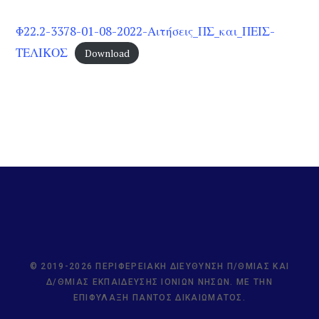
Φ22.2-3378-01-08-2022-Αιτήσεις_ΠΣ_και_ΠΕΙΣ-
ΤΕΛΙΚΟΣ
Download
© 2019-2026 ΠΕΡΙΦΕΡΕΙΑΚΉ ΔΙΕΎΘΥΝΣΗ Π/ΘΜΙΑΣ ΚΑΙ
Δ/ΘΜΙΑΣ ΕΚΠΑΊΔΕΥΣΗΣ ΙΟΝΊΩΝ ΝΉΣΩΝ. ΜΕ ΤΗΝ
ΕΠΙΦΎΛΑΞΗ ΠΑΝΤΌΣ ΔΙΚΑΙΏΜΑΤΟΣ.