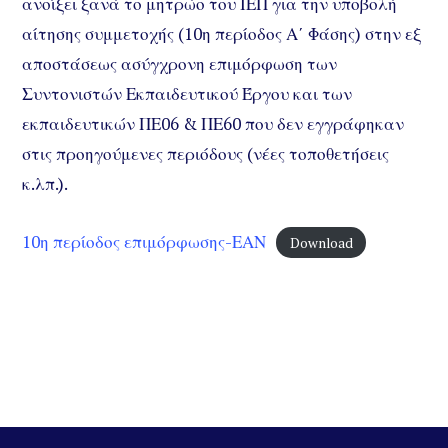
ανοίξει ξανά το μητρώο του ΙΕΠ για την υποβολή
αίτησης συμμετοχής (10η περίοδος Α΄ Φάσης) στην εξ
αποστάσεως ασύγχρονη επιμόρφωση των
Συντονιστών Εκπαιδευτικού Έργου και των
εκπαιδευτικών ΠΕ06 & ΠΕ60 που δεν εγγράφηκαν
στις προηγούμενες περιόδους (νέες τοποθετήσεις
κ.λπ.).
10η περίοδος επιμόρφωσης-ΕΑΝ
Download