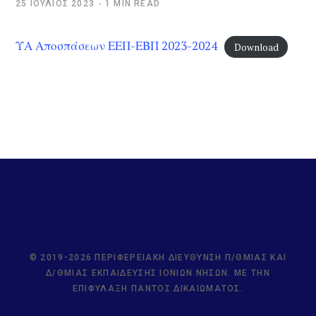
25 ΙΟΎΛΙΟΣ 2023
1 MIN READ
ΥΑ Αποσπάσεων ΕΕΠ-ΕΒΠ 2023-2024
Download
© 2019-2026 ΠΕΡΙΦΕΡΕΙΑΚΉ ΔΙΕΎΘΥΝΣΗ Π/ΘΜΙΑΣ ΚΑΙ
Δ/ΘΜΙΑΣ ΕΚΠΑΊΔΕΥΣΗΣ ΙΟΝΊΩΝ ΝΉΣΩΝ. ΜΕ ΤΗΝ
ΕΠΙΦΎΛΑΞΗ ΠΑΝΤΌΣ ΔΙΚΑΙΏΜΑΤΟΣ.