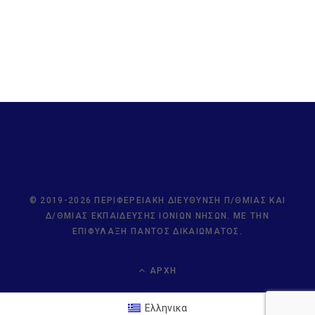
© 2019-2026 ΠΕΡΙΦΕΡΕΙΑΚΉ ΔΙΕΎΘΥΝΣΗ Π/ΘΜΙΑΣ ΚΑΙ
Δ/ΘΜΙΑΣ ΕΚΠΑΊΔΕΥΣΗΣ ΙΟΝΊΩΝ ΝΉΣΩΝ. ΜΕ ΤΗΝ
ΕΠΙΦΎΛΑΞΗ ΠΑΝΤΌΣ ΔΙΚΑΙΏΜΑΤΟΣ.
ΑΡΧΉ
Ελληνικα