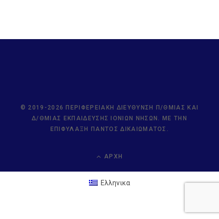
© 2019-2026 ΠΕΡΙΦΕΡΕΙΑΚΉ ΔΙΕΎΘΥΝΣΗ Π/ΘΜΙΑΣ ΚΑΙ
Δ/ΘΜΙΑΣ ΕΚΠΑΊΔΕΥΣΗΣ ΙΟΝΊΩΝ ΝΉΣΩΝ. ΜΕ ΤΗΝ
ΕΠΙΦΎΛΑΞΗ ΠΑΝΤΌΣ ΔΙΚΑΙΏΜΑΤΟΣ.
ΑΡΧΉ
Ελληνικα