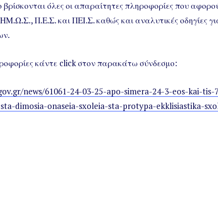
ο βρίσκονται όλες οι απαραίτητες πληροφορίες που αφορού
ΗΜ.Ω.Σ., Π.Ε.Σ. και ΠΕΙ.Σ. καθώς και αναλυτικές οδηγίες γ
ων.
ροφορίες κάντε click στον παρακάτω σύνδεσμο:
ov.gr/news/61061-24-03-25-apo-simera-24-3-eos-kai-tis-7-4
sta-dimosia-onaseia-sxoleia-sta-protypa-ekklisiastika-sxol