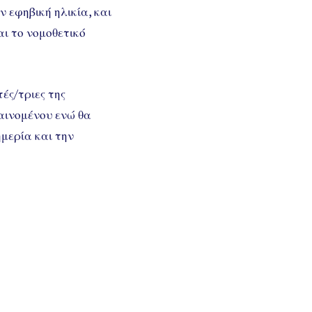
 εφηβική ηλικία, και
ι το νομοθετικό
ές/τριες της
φαινομένου ενώ θα
ημερία και την