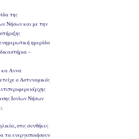
ίδα της
ων Νήσων και με την
στήριξης
 ενημερωτική ημερίδα
δικαστήρια –
ι κα Αννα
ετείχε ο Αστυνομικός
Αντιπεριφερειάρχης
ευσης Ιονίων Νήσων
υ.
λικία, στις συνθήκες
να τα ενεργοποιήσουν