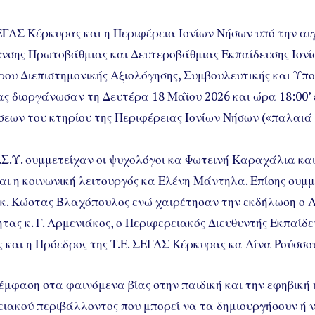
ΓΑΣ Κέρκυρας και η Περιφέρεια Ιονίων Νήσων υπό την αιγ
υνσης Πρωτοβάθμιας και Δευτεροβάθμιας Εκπαίδευσης Ιονί
ου Διεπιστημονικής Αξιολόγησης, Συμβουλευτικής και Υπο
ας διοργάνωσαν τη Δευτέρα 18 Μάϊου 2026 και ώρα 18:00’
εων του κτηρίου της Περιφέρειας Ιονίων Νήσων («παλαιά 
.Σ.Υ. συμμετείχαν οι ψυχολόγοι κα Φωτεινή Καραχάλια κα
ι η κοινωνική λειτουργός κα Ελένη Μάντηλα. Επίσης συμμ
 κ. Κώστας Βλαχόπουλος ενώ χαιρέτησαν την εκδήλωση ο 
τας κ. Γ. Αρμενιάκος, ο Περιφερειακός Διευθυντής Εκπαίδ
 και η Πρόεδρος της Τ.Ε. ΣΕΓΑΣ Κέρκυρας κα Λίνα Ρούσσο
έμφαση στα φαινόμενα βίας στην παιδική και την εφηβική η
νειακού περιβάλλοντος που μπορεί να τα δημιουργήσουν ή 