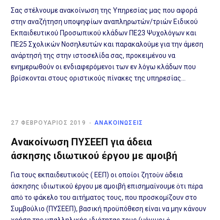
Σας στέλνουμε ανακοίνωση της Υπηρεσίας μας που αφορά
στην αναζήτηση υποψηφίων αναπληρωτών/τριών Ειδικού
Εκπαιδευτικού Προσωπικού κλάδων ΠΕ23 Ψυχολόγων και
ΠΕ25 Σχολικών Νοσηλευτών και παρακαλούμε για την άμεση
ανάρτησή της στην ιστοσελίδα σας, προκειμένου να
ενημερωθούν οι ενδιαφερόμενοι των εν λόγω κλάδων που
βρίσκονται στους οριστικούς πίνακες της υπηρεσίας…
27 ΦΕΒΡΟΥΆΡΙΟΣ 2019
ΑΝΑΚΟΙΝΩΣΕΙΣ
Ανακοίνωση ΠΥΣΕΕΠ για άδεια
άσκησης ιδιωτικού έργου με αμοιβή
Για τους εκπαιδευτικούς ( ΕΕΠ) οι οποίοι ζητοὺν ἁδεια
άσκησης ιδιωτικού έργου µε αμοιβή επισηµαίνουµε ὁτι πἐρα
απὀ το φάκελο του αιτήµατος τους, που προσκοµἰζουν στο
Συμβούλιο (ΠΥΣΕΕΠ), βασική προϋπόθεση είναι να µην κάνουν