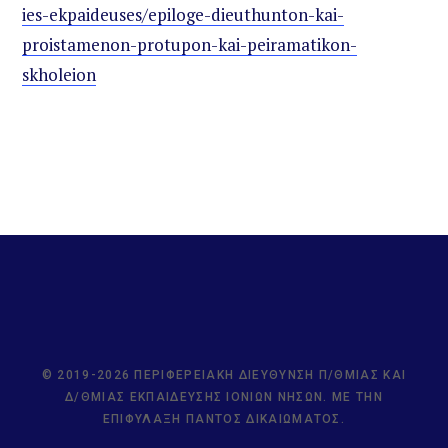
ies-ekpaideuses/epiloge-dieuthunton-kai-
proistamenon-protupon-kai-peiramatikon-
skholeion
© 2019-2026 ΠΕΡΙΦΕΡΕΙΑΚΉ ΔΙΕΎΘΥΝΣΗ Π/ΘΜΙΑΣ ΚΑΙ
Δ/ΘΜΙΑΣ ΕΚΠΑΊΔΕΥΣΗΣ ΙΟΝΊΩΝ ΝΉΣΩΝ. ΜΕ ΤΗΝ
ΕΠΙΦΎΛΑΞΗ ΠΑΝΤΌΣ ΔΙΚΑΙΏΜΑΤΟΣ.